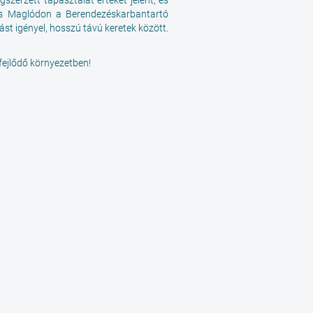
szerzett tapasztalat értéket jelent, és
és Maglódon a Berendezéskarbantartó
t igényel, hosszú távú keretek között.
 fejlődő környezetben!