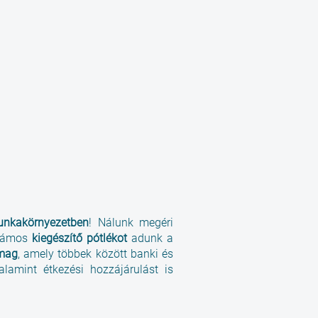
unkakörnyezetben
! Nálunk megéri
számos
kiegészítő pótlékot
adunk a
mag
, amely többek között banki és
alamint étkezési hozzájárulást is