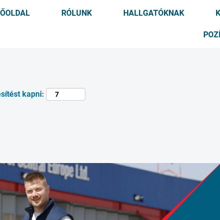
FŐOLDAL
RÓLUNK
HALLGATÓKNAK
Keresés hely szerint
POZ
sítést kapni: