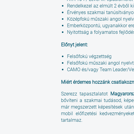
Rendelkezel az elmúlt 2 évből ki
Érvényes szakmai tanúsítványok
Középfokú műszaki angol nyelv
Emberközpontú, ugyanakkor ere
Nyitottság a folyamatos fejlődé
Előnyt jelent:
Felsőfokú végzettség
Felsőfokú műszaki angol nyelv
CAMO és/vagy Team Leader/Vez
Miért érdemes hozzánk csatlakozn
Szerezz tapasztalatot
Magyarorsz
bővíteni a szakmai tudásod, képes
már megszerzett képesítések után
mobil előfizetési kedvezményeket
tartalmaz.