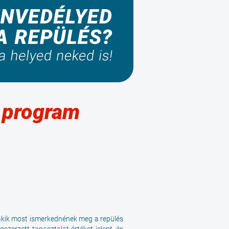
 program
 akik most ismerkednének meg a repülés