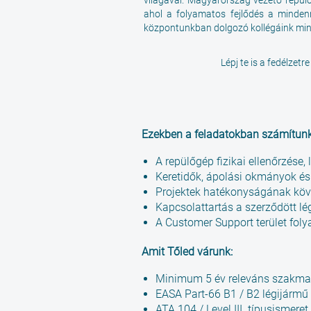
világával. Magyarország vezető repülőg
ahol a folyamatos fejlődés a minde
központunkban dolgozó kollégáink mind
Lépj te is a fedélzet
Ezekben a feladatokban számítunk
A repülőgép fizikai ellenőrzése,
Keretidők, ápolási okmányok és
Projektek hatékonyságának követ
Kapcsolattartás a szerződött lé
A Customer Support terület fo
Amit Tőled várunk:
Minimum 5 év releváns szakmai
EASA Part-66 B1 / B2 légijármű
ATA 104 / Level III. típusismere