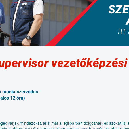
upervisor vezetőképzési
jű munkaszerződés
alos 12 óra)
égek várják mindazokat, akik már a légiiparban dolgoznak, és azokat is,