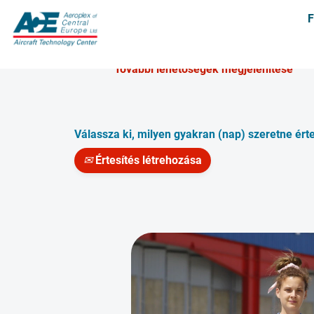
Keresés kulcsszó szerint
További lehetőségek megjelenítése
Válassza ki, milyen gyakran (nap) szeretne érte
Értesítés létrehozása