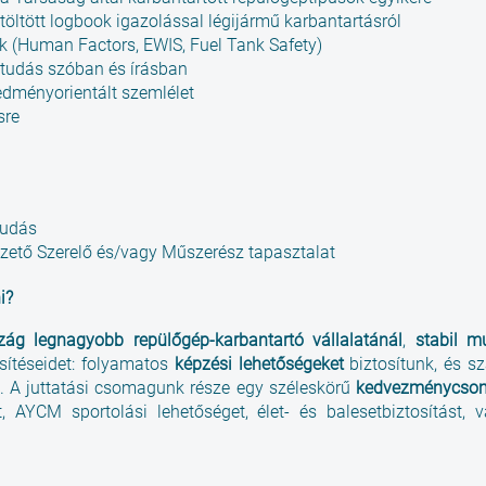
töltött logbook igazolással légijármű karbantartásról
 (Human Factors, EWIS, Fuel Tank Safety)
tudás szóban és írásban
dményorientált szemlélet
sre
tudás
ető Szerelő és/vagy Műszerész tapasztalat
i?
ág legnagyobb repülőgép-karbantartó vállalatánál
,
stabil m
ítéseidet: folyamatos
képzési lehetőségeket
biztosítunk, és 
. A juttatási csomagunk része egy széleskörű
kedvezménycso
, AYCM sportolási lehetőséget, élet- és balesetbiztosítást, v