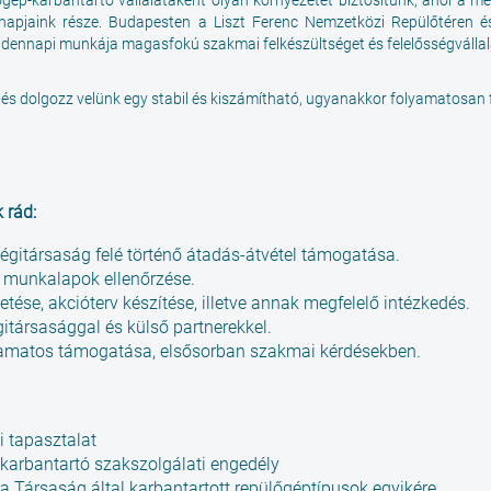
ép-karbantartó vállalataként olyan környezetet biztosítunk, ahol a meg
nnapjaink része. Budapesten a Liszt Ferenc Nemzetközi Repülőtéren 
ennapi munkája magasfokú szakmai felkészültséget és felelősségvállalás
re és dolgozz velünk egy stabil és kiszámítható, ugyanakkor folyamatosan
 rád:
 légitársaság felé történő átadás-átvétel támogatása.
 munkalapok ellenőrzése.
ése, akcióterv készítése, illetve annak megfelelő intézkedés.
gitársasággal és külső partnerekkel.
lyamatos támogatása, elsősorban szakmai kérdésekben.
 tapasztalat
 karbantartó szakszolgálati engedély
t a Társaság által karbantartott repülőgéptípusok egyikére