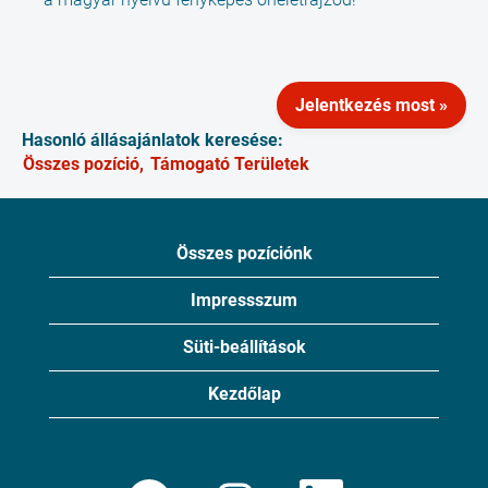
Jelentkezés most »
Hasonló állásajánlatok keresése:
Összes pozíció,
Támogató Területek
Összes pozíciónk
Impressszum
Süti-beállítások
Kezdőlap
Ú
Ú
Ú
Ú