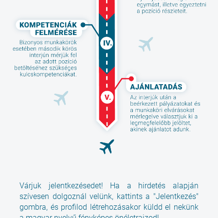
Várjuk jelentkezésedet! Ha a hirdetés alapján
szívesen dolgoznál velünk, kattints a "Jelentkezés"
gombra, és profilod létrehozásakor küldd el nekünk
a magyar nyelvű fényképes önéletrajzod!