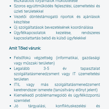
eszkalációs folyamatok működtetése
Szoros együttműködés fejlesztési, üzemeltetési és
üzleti területekkel
Vezetői döntéstámogató riportok és ajánlások
készítése
Új szolgáltatások bevezetésének koordinálása
Ügyfélkapcsolatok kezelése, rendszeres
kapcsolattartás belső és külső ügyfelekkel
Amit Tőled várunk:
Felsőfokú végzettség (informatikai, gazdasági
vagy műszaki területen)
Legalább 3-5 év tapasztalat
szolgáltatásmenedzsment vagy IT üzemeltetési
területen
ITIL vagy más szolgáltatásmenedzsment
keretrendszer ismerete (tanúsítvány előnyt jelent)
Kiemelkedő problémamegoldó és ügyfélközpontú
szemlélet
Jó tárgyalási, konfliktuskezelési és