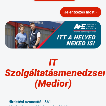
Jelentkezés most »
IT
Szolgáltatásmenedzse
(Medior)
Hirdetési azonosító:
861