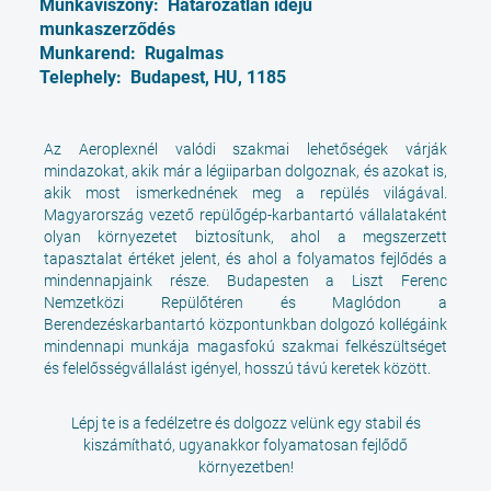
Munkaviszony:
Határozatlan idejű
munkaszerződés
Munkarend:
Rugalmas
Telephely:
Budapest, HU, 1185
Az Aeroplexnél valódi szakmai lehetőségek várják
mindazokat, akik már a légiiparban dolgoznak, és azokat is,
akik most ismerkednének meg a repülés világával.
Magyarország vezető repülőgép-karbantartó vállalataként
olyan környezetet biztosítunk, ahol a megszerzett
tapasztalat értéket jelent, és ahol a folyamatos fejlődés a
mindennapjaink része. Budapesten a Liszt Ferenc
Nemzetközi Repülőtéren és Maglódon a
Berendezéskarbantartó központunkban dolgozó kollégáink
mindennapi munkája magasfokú szakmai felkészültséget
és felelősségvállalást igényel, hosszú távú keretek között.
Lépj te is a fedélzetre és dolgozz velünk egy stabil és
kiszámítható, ugyanakkor folyamatosan fejlődő
környezetben!