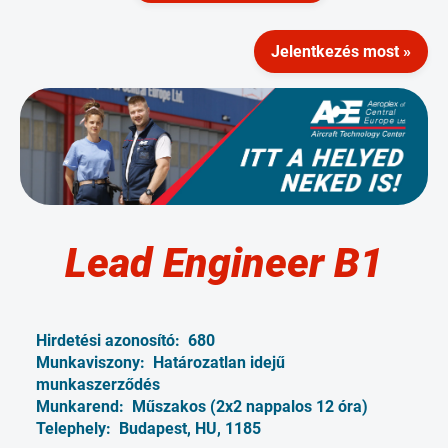
Jelentkezés most »
Lead Engineer B1
Hirdetési azonosító:
680
Munkaviszony:
Határozatlan idejű
munkaszerződés
Munkarend:
Műszakos (2x2 nappalos 12 óra)
Telephely:
Budapest, HU, 1185