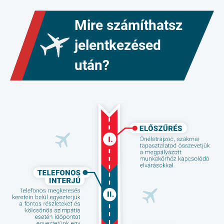
Mire számíthatsz
jelentkezésed
után?