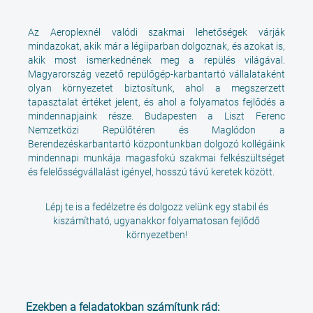
Az Aeroplexnél valódi szakmai lehetőségek várják
mindazokat, akik már a légiiparban dolgoznak, és azokat is,
akik most ismerkednének meg a repülés világával.
Magyarország vezető repülőgép-karbantartó vállalataként
olyan környezetet biztosítunk, ahol a megszerzett
tapasztalat értéket jelent, és ahol a folyamatos fejlődés a
mindennapjaink része. Budapesten a Liszt Ferenc
Nemzetközi Repülőtéren és Maglódon a
Berendezéskarbantartó központunkban dolgozó kollégáink
mindennapi munkája magasfokú szakmai felkészültséget
és felelősségvállalást igényel, hosszú távú keretek között.
Lépj te is a fedélzetre és dolgozz velünk egy stabil és
kiszámítható, ugyanakkor folyamatosan fejlődő
környezetben!
Ezekben a feladatokban számítunk rád: