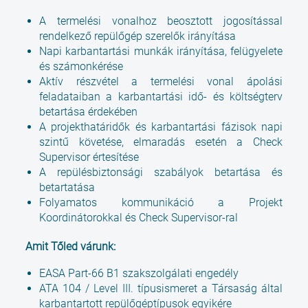
A termelési vonalhoz beosztott jogosítással
rendelkező repülőgép szerelők irányítása
Napi karbantartási munkák irányítása, felügyelete
és számonkérése
Aktív részvétel a termelési vonal ápolási
feladataiban a karbantartási idő- és költségterv
betartása érdekében
A projekthatáridők és karbantartási fázisok napi
szintű követése, elmaradás esetén a Check
Supervisor értesítése
A repülésbiztonsági szabályok betartása és
betartatása
Folyamatos kommunikáció a Projekt
Koordinátorokkal és Check Supervisor-ral
Amit Tőled várunk:
EASA Part-66 B1 szakszolgálati engedély
ATA 104 / Level III. típusismeret a Társaság által
karbantartott repülőgéptípusok egyikére