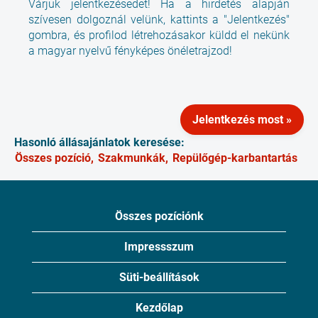
Várjuk jelentkezésedet! Ha a hirdetés alapján
szívesen dolgoznál velünk, kattints a "Jelentkezés"
gombra, és profilod létrehozásakor küldd el nekünk
a magyar nyelvű fényképes önéletrajzod!
Jelentkezés most »
Hasonló állásajánlatok keresése:
Összes pozíció,
Szakmunkák,
Repülőgép-karbantartás
Összes pozíciónk
Impressszum
Süti-beállítások
Kezdőlap