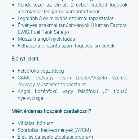
Rendelkezel az elmúlt 2 évből kitöltött logbook
igazolással légijármű karbantartásról
Legalább 3 év releváns szakmai tapasztalat
Érvényes szakmai tanúsítványok (Human Factors,
EWIS, Fuel Tank Safety)
Műszaki angol nyelvtudás
Felhasználói szintű számítógépes ismeretek
Előnyt jelent:
Felsőfokú végzettség
CAMO és/vagy Team Leader/Vezető Szerelő
és/vagy Műszerész tapasztalat
Angol középfokú vagy felsőfokú „C” típusú
nyelvvizsga
Miért érdemes hozzánk csatlakozni?
Vállalati bónusz
Sportolási kedvezmények (AYCM)
Élet- és balesetbiztosítási program