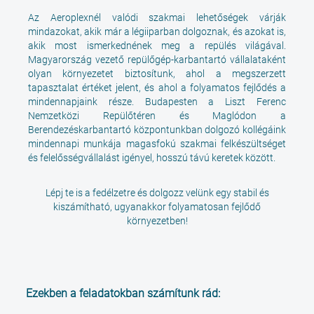
Az Aeroplexnél valódi szakmai lehetőségek várják
mindazokat, akik már a légiiparban dolgoznak, és azokat is,
akik most ismerkednének meg a repülés világával.
Magyarország vezető repülőgép-karbantartó vállalataként
olyan környezetet biztosítunk, ahol a megszerzett
tapasztalat értéket jelent, és ahol a folyamatos fejlődés a
mindennapjaink része. Budapesten a Liszt Ferenc
Nemzetközi Repülőtéren és Maglódon a
Berendezéskarbantartó központunkban dolgozó kollégáink
mindennapi munkája magasfokú szakmai felkészültséget
és felelősségvállalást igényel, hosszú távú keretek között.
Lépj te is a fedélzetre és dolgozz velünk egy stabil és
kiszámítható, ugyanakkor folyamatosan fejlődő
környezetben!
Ezekben a feladatokban számítunk rád: