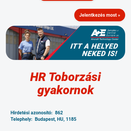
Jelentkezés most »
HR Toborzási
gyakornok
Hirdetési azonosító:
862
Telephely:
Budapest, HU, 1185