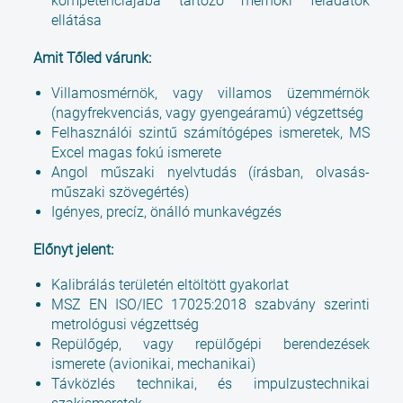
kompetenciájába tartozó mérnöki feladatok
ellátása
Amit Tőled várunk:
Villamosmérnök, vagy villamos üzemmérnök
(nagyfrekvenciás, vagy gyengeáramú) végzettség
Felhasználói szintű számítógépes ismeretek, MS
Excel magas fokú ismerete
Angol műszaki nyelvtudás (írásban, olvasás-
műszaki szövegértés)
Igényes, precíz, önálló munkavégzés
Előnyt jelent:
Kalibrálás területén eltöltött gyakorlat
MSZ EN ISO/IEC 17025:2018 szabvány szerinti
metrológusi végzettség
Repülőgép, vagy repülőgépi berendezések
ismerete (avionikai, mechanikai)
Távközlés technikai, és impulzustechnikai