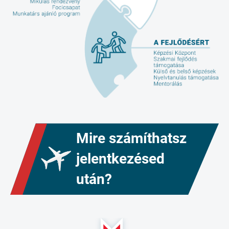
Mire számíthatsz
jelentkezésed
után?