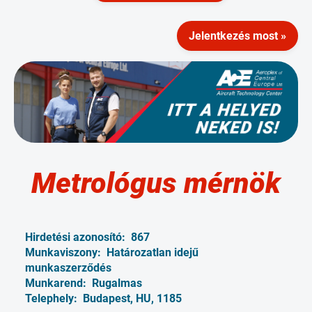
Jelentkezés most »
Metrológus mérnök
Hirdetési azonosító:
867
Munkaviszony:
Határozatlan idejű
munkaszerződés
Munkarend:
Rugalmas
Telephely:
Budapest, HU, 1185