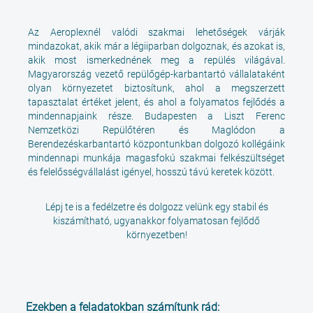
Az Aeroplexnél valódi szakmai lehetőségek várják
mindazokat, akik már a légiiparban dolgoznak, és azokat is,
akik most ismerkednének meg a repülés világával.
Magyarország vezető repülőgép-karbantartó vállalataként
olyan környezetet biztosítunk, ahol a megszerzett
tapasztalat értéket jelent, és ahol a folyamatos fejlődés a
mindennapjaink része. Budapesten a Liszt Ferenc
Nemzetközi Repülőtéren és Maglódon a
Berendezéskarbantartó központunkban dolgozó kollégáink
mindennapi munkája magasfokú szakmai felkészültséget
és felelősségvállalást igényel, hosszú távú keretek között.
Lépj te is a fedélzetre és dolgozz velünk egy stabil és
kiszámítható, ugyanakkor folyamatosan fejlődő
környezetben!
Ezekben a feladatokban számítunk rád: