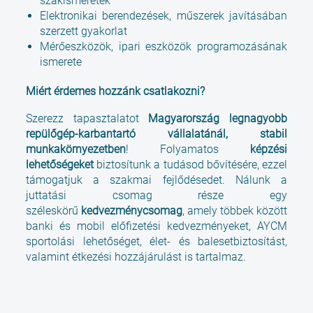
szakismeretek
Elektronikai berendezések, műszerek javításában
szerzett gyakorlat
Mérőeszközök, ipari eszközök programozásának
ismerete
Miért érdemes hozzánk csatlakozni?
Szerezz tapasztalatot
Magyarország legnagyobb
repülőgép-karbantartó vállalatánál, stabil
munkakörnyezetben
! Folyamatos
képzési
lehetőségeket
biztosítunk a tudásod bővítésére, ezzel
támogatjuk a szakmai fejlődésedet. Nálunk a
juttatási csomag része egy
széleskörű
kedvezménycsomag
, amely többek között
banki és mobil előfizetési kedvezményeket, AYCM
sportolási lehetőséget, élet- és balesetbiztosítást,
valamint étkezési hozzájárulást is tartalmaz.