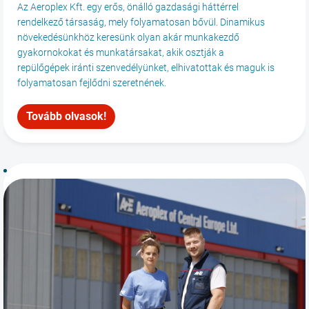
Az Aeroplex Kft. egy erős, önálló gazdasági háttérrel
rendelkező társaság, mely folyamatosan bővül. Dinamikus
növekedésünkhöz keresünk olyan akár munkakezdő
gyakornokokat és munkatársakat, akik osztják a
repülőgépek iránti szenvedélyünket, elhivatottak és maguk is
folyamatosan fejlődni szeretnének.
Tovább olvasok!