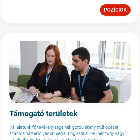
POZÍCIÓK
Támogató területek
Vállalatunk fő tevékenységeinek gördülékeny működését
számos háttérfolyamat segíti. Logisztika, HR, pénzügy vagy IT
– nálunk minden területen értéket teremthetsz és