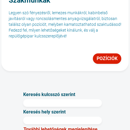
Szakmunkák
Legyen szó fényezésről, lemezes munkákról, kabinbelső
javításról vagy roncsolásmentes anyagvizsgálatról, biztosan
találsz olyan pozíciót, melyben kamatoztathatod szaktudásod!
Fedezd fel, milyen lehetőségeket kínálunk, és válj a
repülőgépipar kulcsszereplőjévé!
POZÍCIÓK
Keresés kulcsszó szerint
Keresés hely szerint
További lehetőségek megjelenítése