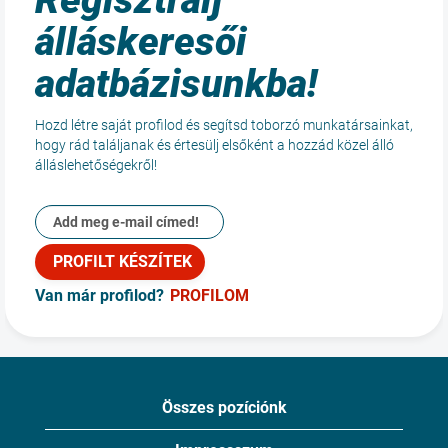
Regisztrálj
csatlakozz
dinamikus és
hozzánk!
innovatív
álláskeresői
környezetben.
adatbázisunkba!
Fedezd fel
gyakornoki és
Hozd létre saját profilod és segítsd toborzó munkatársainkat,
diákmunka
hogy rád találjanak és értesülj elsőként a hozzád közel álló
lehetőségeinket és
álláslehetőségekről!
építsd a jövőd az
Aeroplexnél!
Gyakornoki
lehetőségek
Van már profilod?
PROFILOM
Összes pozíciónk