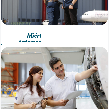
Miért
érdemes
csatlakoznod
az
Aeroplexhez?
Fedezd fel, miért jó
nálunk dolgozni!
Kiemelkedő
juttatásokkal,
versenyképes
fizetéssel és
támogató
munkahelyi