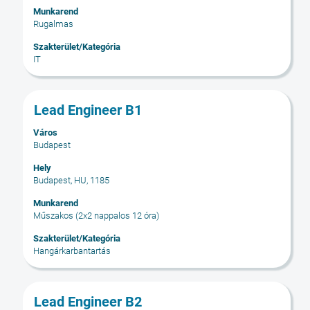
állásinformáció
Munkarend
teljes
Rugalmas
tartalmának
Szakterület/Kategória
megtekintéséhez.
IT
Cím
Jelölje
Lead Engineer B1
ki
Város
a
Budapest
szóköz
billentyűvel
Hely
Budapest, HU, 1185
az
állásinformáció
Munkarend
teljes
Műszakos (2x2 nappalos 12 óra)
tartalmának
Szakterület/Kategória
megtekintéséhez.
Hangárkarbantartás
Cím
Jelölje
Lead Engineer B2