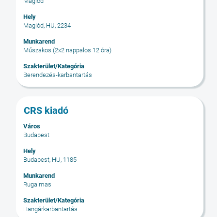
Maglód
szóköz
billentyűvel
Hely
Maglód, HU, 2234
az
állásinformáció
Munkarend
teljes
Műszakos (2x2 nappalos 12 óra)
tartalmának
Szakterület/Kategória
megtekintéséhez.
Berendezés-karbantartás
Cím
Jelölje
CRS kiadó
ki
Város
a
Budapest
szóköz
billentyűvel
Hely
Budapest, HU, 1185
az
állásinformáció
Munkarend
teljes
Rugalmas
tartalmának
Szakterület/Kategória
megtekintéséhez.
Hangárkarbantartás