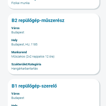
megtekintéséhez.
Fizikai munka
Cím
Jelölje
B2 repülőgép-műszerész
ki
Város
a
Budapest
szóköz
billentyűvel
Hely
Budapest, HU, 1185
az
állásinformáció
Munkarend
teljes
Műszakos (2x2 nappalos 12 óra)
tartalmának
Szakterület/Kategória
megtekintéséhez.
Hangárkarbantartás
Cím
Jelölje
B1 repülőgép-szerelő
ki
Város
a
Budapest
szóköz
billentyűvel
Hely