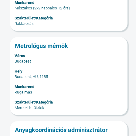
állásinformáció
Munkarend
tudja
teljes
Műszakos (2x2 nappalos 12 óra)
megtekinteni
tartalmának
az
Szakterület/Kategória
megtekintéséhez.
Raktározás
állásajánlat
összes
részletét.
Cím
Jelölje
Metrológus mérnök
ki
Város
a
Budapest
szóköz
billentyűvel
Hely
Budapest, HU, 1185
az
állásinformáció
Munkarend
teljes
Rugalmas
tartalmának
Szakterület/Kategória
megtekintéséhez.
Mérnöki területek
Cím
Jelölje
Anyagkoordinációs adminisztrátor
ki