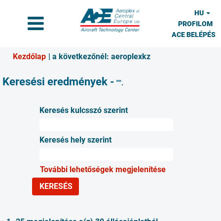
HU
PROFILOM
ACE BELÉPÉS
(aktuális
Kezdőlap
|
a következőnél: aeroplexkz
oldal)
Keresési eredmények -
"".
Keresés kulcsszó szerint
Keresés hely szerint
További lehetőségek megjelenítése