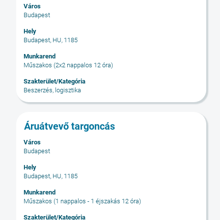
Város
a
Budapest
szóköz
billentyűvel
Hely
Budapest, HU, 1185
az
állásinformáció
Munkarend
teljes
Műszakos (2x2 nappalos 12 óra)
tartalmának
Szakterület/Kategória
megtekintéséhez.
Beszerzés, logisztika
Cím
Jelölje
Áruátvevő targoncás
ki
Város
a
Budapest
szóköz
billentyűvel
Hely
Budapest, HU, 1185
az
állásinformáció
Munkarend
teljes
Műszakos (1 nappalos - 1 éjszakás 12 óra)
tartalmának
Szakterület/Kategória