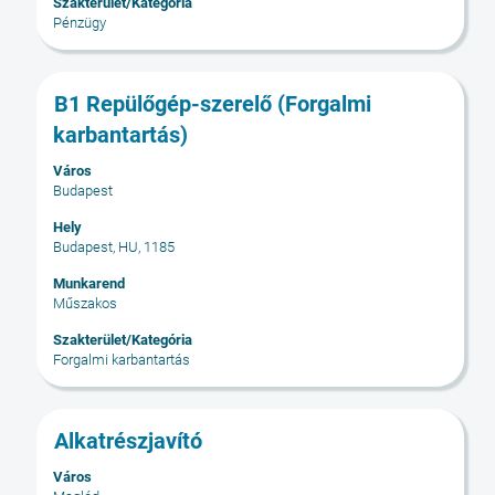
Szakterület/Kategória
megtekintéséhez.
Pénzügy
Cím
Jelölje
B1 Repülőgép-szerelő (Forgalmi
ki
karbantartás)
a
szóköz
Város
Budapest
billentyűvel
az
Hely
állásinformáció
Budapest, HU, 1185
teljes
Munkarend
tartalmának
Műszakos
megtekintéséhez.
Szakterület/Kategória
Forgalmi karbantartás
Cím
Jelölje
Alkatrészjavító
ki
Város
a