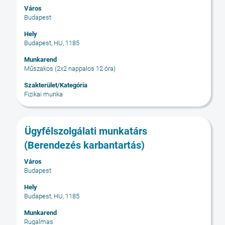
ki
Város
a
Budapest
szóköz
billentyűvel
Hely
Budapest, HU, 1185
az
állásinformáció
Munkarend
teljes
Műszakos (2x2 nappalos 12 óra)
tartalmának
Szakterület/Kategória
megtekintéséhez.
Fizikai munka
Cím
Jelölje
Ügyfélszolgálati munkatárs
ki
(Berendezés karbantartás)
a
szóköz
Város
Budapest
billentyűvel
az
Hely
állásinformáció
Budapest, HU, 1185
teljes
Munkarend
tartalmának
Rugalmas