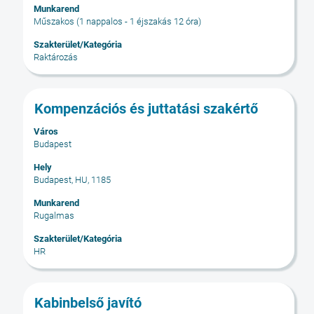
állásinformáció
Munkarend
teljes
Műszakos (1 nappalos - 1 éjszakás 12 óra)
tartalmának
Szakterület/Kategória
megtekintéséhez.
Raktározás
Cím
Jelölje
Kompenzációs és juttatási szakértő
ki
Város
a
Budapest
szóköz
billentyűvel
Hely
Budapest, HU, 1185
az
állásinformáció
Munkarend
teljes
Rugalmas
tartalmának
Szakterület/Kategória
megtekintéséhez.
HR
Cím
Jelölje
Kabinbelső javító