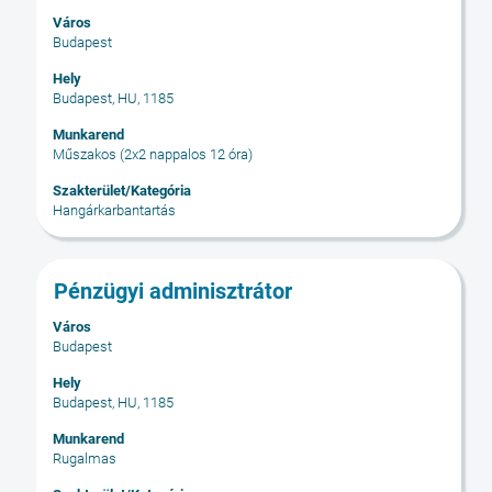
ki
Város
a
Budapest
szóköz
billentyűvel
Hely
Budapest, HU, 1185
az
állásinformáció
Munkarend
teljes
Műszakos (2x2 nappalos 12 óra)
tartalmának
Szakterület/Kategória
megtekintéséhez.
Hangárkarbantartás
Cím
Jelölje
Pénzügyi adminisztrátor
ki
Város
a
Budapest
szóköz
billentyűvel
Hely
Budapest, HU, 1185
az
állásinformáció
Munkarend
teljes
Rugalmas
tartalmának