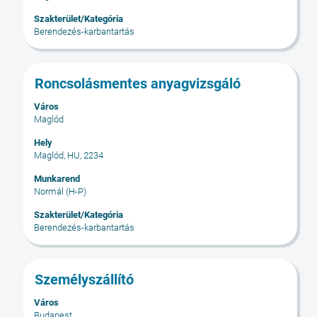
megtekintéséhez.
Szakterület/Kategória
Berendezés-karbantartás
Cím
Jelölje
Roncsolásmentes anyagvizsgáló
ki
Város
a
Maglód
szóköz
billentyűvel
Hely
Maglód, HU, 2234
az
állásinformáció
Munkarend
teljes
Normál (H-P)
tartalmának
Szakterület/Kategória
megtekintéséhez.
Berendezés-karbantartás
Cím
Jelölje
Személyszállító
ki
Város
a
Budapest