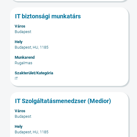
Cím
Jelölje
IT biztonsági munkatárs
ki
Város
a
Budapest
szóköz
billentyűvel
Hely
Budapest, HU, 1185
az
állásinformáció
Munkarend
teljes
Rugalmas
tartalmának
Szakterület/Kategória
megtekintéséhez.
IT
Cím
Jelölje
IT Szolgáltatásmenedzser (Medior)
ki
Város
a
Budapest
szóköz
billentyűvel
Hely
Budapest, HU, 1185
az