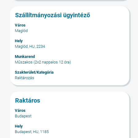
Cím
Jelölje
Szállítmányozási ügyintéző
ki
Város
a
Maglód
szóköz
billentyűvel
Hely
Maglód, HU, 2234
az
állásinformáció
Munkarend
teljes
Műszakos (2x2 nappalos 12 óra)
tartalmának
Szakterület/Kategória
megtekintéséhez.
Raktározás
Cím
Jelölje
Raktáros
ki
Város
a
Budapest
szóköz
billentyűvel
Hely
Budapest, HU, 1185
az