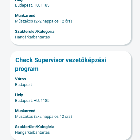
Budapest, HU, 1185
az
állásinformáció
Munkarend
teljes
Műszakos (2x2 nappalos 12 óra)
tartalmának
Szakterület/Kategória
megtekintéséhez.
Hangárkarbantartás
Cím
Jelölje
Check Supervisor vezetőképzési
ki
program
a
szóköz
Város
Budapest
billentyűvel
az
Hely
állásinformáció
Budapest, HU, 1185
teljes
Munkarend
tartalmának
Műszakos (2x2 nappalos 12 óra)
megtekintéséhez.
Szakterület/Kategória
Hangárkarbantartás