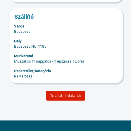
Cím
Jelölje
Szállító
ki
Város
a
Budapest
szóköz
billentyűvel
Hely
Budapest, HU, 1185
az
állásinformáció
Munkarend
teljes
Műszakos (1 nappalos - 1 éjszakás 12 óra)
tartalmának
Szakterület/Kategória
megtekintéséhez.
Raktározás
További találatok