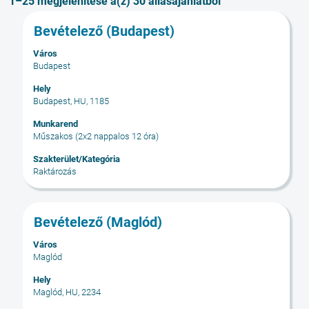
Keresési
1–25 megjelenítése a(z) 30 állásajánlatból
eredmények
Cím
Jelölje
Bevételező (Budapest)
-
ki
"".
Város
a
1–
Budapest
szóköz
25
billentyűvel
Hely
megjelenítése
Budapest, HU, 1185
az
a(z)
állásinformáció
30
Munkarend
teljes
állásajánlatból
Műszakos (2x2 nappalos 12 óra)
tartalmának
A
Szakterület/Kategória
megtekintéséhez.
TAB
Raktározás
billentyűvel
tud
navigálni
Cím
Jelölje
Bevételező (Maglód)
az
ki
állásajánlatok
Város
a
Maglód
listájában.
szóköz
Adott
billentyűvel
Hely
állásajánlatot
Maglód, HU, 2234
az
kijelölve