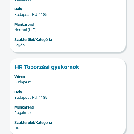
szóköz
billentyűvel
Hely
Budapest, HU, 1185
az
állásinformáció
Munkarend
teljes
Normál (H-P)
tartalmának
Szakterület/Kategória
megtekintéséhez.
Egyéb
Cím
Jelölje
HR Toborzási gyakornok
ki
Város
a
Budapest
szóköz
billentyűvel
Hely
Budapest, HU, 1185
az
állásinformáció
Munkarend
teljes
Rugalmas
tartalmának
Szakterület/Kategória
megtekintéséhez.
HR